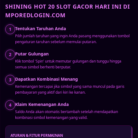
SHINING HOT 20 SLOT GACOR HARI INI DI
MPOREDLOGIN.COM
Tentukan Taruhan Anda
1
Pilih jumlah taruhan yang ingin Anda pasang menggunakan tombol
pengaturan taruhan sebelum memulai putaran.
Putar Gulungan
2
Klik tombol 'Spin' untuk memutar gulungan dan tunggu hingga
semua simbol berhenti berputar.
Dapatkan Kombinasi Menang
3
Kemenangan tercapai jika simbol yang sama muncul pada garis
pembayaran yang aktif dari kiri ke kanan.
Klaim Kemenangan Anda
4
Saldo Anda akan otomatis bertambah setelah mendapatkan
kombinasi simbol kemenangan yang valid.
ATURAN & FITUR PERMAINAN