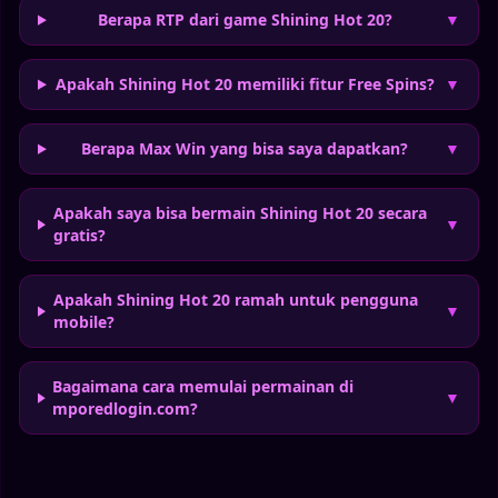
Berapa RTP dari game Shining Hot 20?
▼
Apakah Shining Hot 20 memiliki fitur Free Spins?
▼
Berapa Max Win yang bisa saya dapatkan?
▼
Apakah saya bisa bermain Shining Hot 20 secara
▼
gratis?
Apakah Shining Hot 20 ramah untuk pengguna
▼
mobile?
Bagaimana cara memulai permainan di
▼
mporedlogin.com?