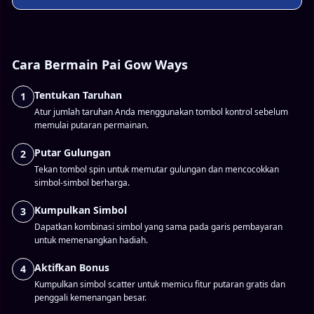
Cara Bermain Pai Gow Ways
Tentukan Taruhan
1
Atur jumlah taruhan Anda menggunakan tombol kontrol sebelum
memulai putaran permainan.
Putar Gulungan
2
Tekan tombol spin untuk memutar gulungan dan mencocokkan
simbol-simbol berharga.
Kumpulkan Simbol
3
Dapatkan kombinasi simbol yang sama pada garis pembayaran
untuk memenangkan hadiah.
Aktifkan Bonus
4
Kumpulkan simbol scatter untuk memicu fitur putaran gratis dan
penggali kemenangan besar.