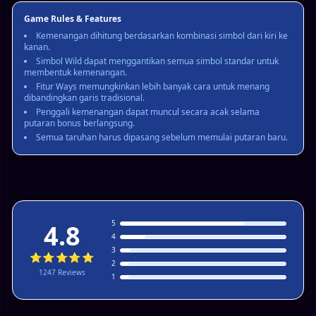
Game Rules & Features
Kemenangan dihitung berdasarkan kombinasi simbol dari kiri ke
kanan.
Simbol Wild dapat menggantikan semua simbol standar untuk
membentuk kemenangan.
Fitur Ways memungkinkan lebih banyak cara untuk menang
dibandingkan garis tradisional.
Penggali kemenangan dapat muncul secara acak selama
putaran bonus berlangsung.
Semua taruhan harus dipasang sebelum memulai putaran baru.
5
4.8
4
3
⭐⭐⭐⭐⭐
2
1247 Reviews
1