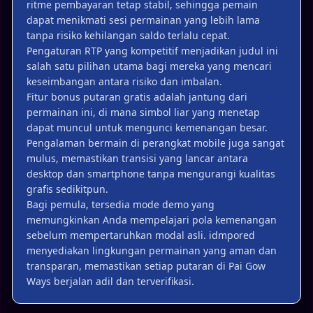
ritme pembayaran tetap stabil, sehingga pemain
dapat menikmati sesi permainan yang lebih lama
tanpa risiko kehilangan saldo terlalu cepat.
Pengaturan RTP yang kompetitif menjadikan judul ini
salah satu pilihan utama bagi mereka yang mencari
keseimbangan antara risiko dan imbalan.
Fitur bonus putaran gratis adalah jantung dari
permainan ini, di mana simbol liar yang menetap
dapat muncul untuk mengunci kemenangan besar.
Pengalaman bermain di perangkat mobile juga sangat
mulus, memastikan transisi yang lancar antara
desktop dan smartphone tanpa mengurangi kualitas
grafis sedikitpun.
Bagi pemula, tersedia mode demo yang
memungkinkan Anda mempelajari pola kemenangan
sebelum mempertaruhkan modal asli. idmpored
menyediakan lingkungan permainan yang aman dan
transparan, memastikan setiap putaran di Pai Gow
Ways berjalan adil dan terverifikasi.