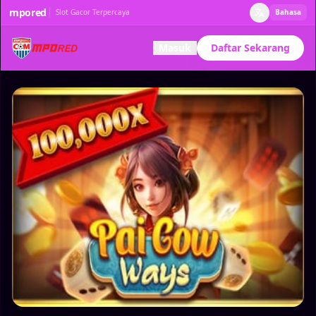
mpored
Slot Gacor Terpercaya
Bahasa
Masuk
Daftar Sekarang