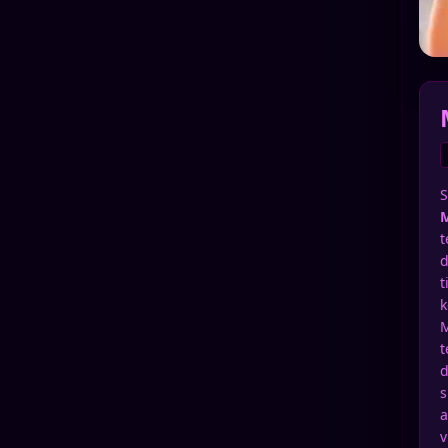
S
t
d
t
k
M
t
d
s
a
v