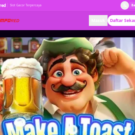
red
Slot Gacor Terpercaya
B
Masuk
Daftar Seka