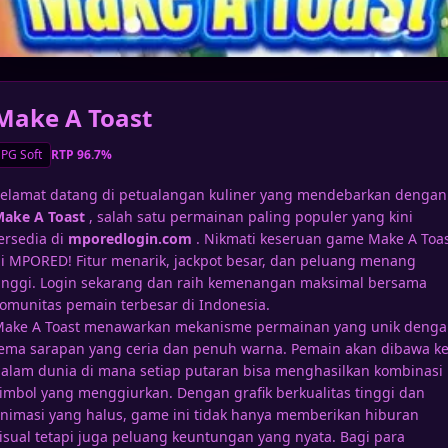
▶
Make A Toast
PG Soft
RTP 96.7%
elamat datang di petualangan kuliner yang mendebarkan dengan
Make A Toast
, salah satu permainan paling populer yang kini
ersedia di
mporedlogin.com
. Nikmati keseruan game Make A Toa
i MPORED! Fitur menarik, jackpot besar, dan peluang menang
inggi. Login sekarang dan raih kemenangan maksimal bersama
omunitas pemain terbesar di Indonesia.
ake A Toast menawarkan mekanisme permainan yang unik deng
ema sarapan yang ceria dan penuh warna. Pemain akan dibawa k
alam dunia di mana setiap putaran bisa menghasilkan kombinasi
imbol yang menggiurkan. Dengan grafik berkualitas tinggi dan
nimasi yang halus, game ini tidak hanya memberikan hiburan
isual tetapi juga peluang keuntungan yang nyata. Bagi para