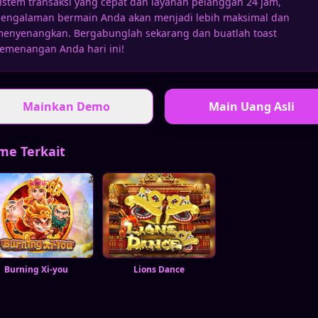
istem transaksi yang cepat dan layanan pelanggan 24 jam,
engalaman bermain Anda akan menjadi lebih maksimal dan
enyenangkan. Bergabunglah sekarang dan buatlah toast
emenangan Anda hari ini!
Mainkan Demo
Main Uang Asli
me Terkait
Burning Xi-you
Lions Dance