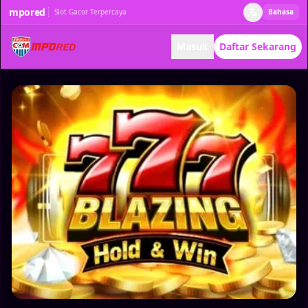
mpored
Slot Gacor Terpercaya
Bahasa
Masuk
Daftar Sekarang