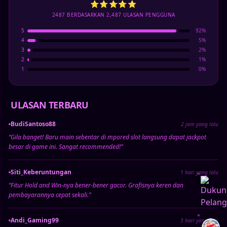
⭐⭐⭐⭐⭐
2487 BERDASARKAN 2,487 ULASAN PENGGUNA
5
92%
4
5%
3
2%
2
1%
1
0%
ULASAN TERBARU
BudiSantoso88
2 jam yang lalu
“Gila banget! Baru main sebentar di mpored slot langsung dapat jackpot
besar di game ini. Sangat recommended!”
Siti_Keberuntungan
1 hari yang lalu
“Fitur Hold and Win-nya bener-bener gacor. Grafisnya keren dan
pembayarannya cepat sekali.”
Andi_Gaming99
3 hari yang lalu