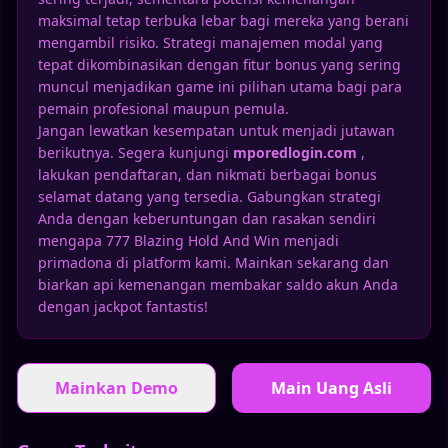
maksimal tetap terbuka lebar bagi mereka yang berani
mengambil risiko. Strategi manajemen modal yang
tepat dikombinasikan dengan fitur bonus yang sering
muncul menjadikan game ini pilihan utama bagi para
pemain profesional maupun pemula.
Jangan lewatkan kesempatan untuk menjadi jutawan
berikutnya. Segera kunjungi
mporedlogin.com
,
lakukan pendaftaran, dan nikmati berbagai bonus
selamat datang yang tersedia. Gabungkan strategi
Anda dengan keberuntungan dan rasakan sendiri
mengapa 777 Blazing Hold And Win menjadi
primadona di platform kami. Mainkan sekarang dan
biarkan api kemenangan membakar saldo akun Anda
dengan jackpot fantastis!
Mainkan Demo
Main Uang Asli