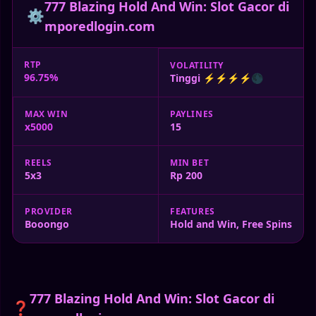
777 Blazing Hold And Win: Slot Gacor di
⚙️
mporedlogin.com
RTP
VOLATILITY
96.75%
Tinggi ⚡⚡⚡⚡🌑
MAX WIN
PAYLINES
x5000
15
REELS
MIN BET
5x3
Rp 200
PROVIDER
FEATURES
Booongo
Hold and Win, Free Spins
777 Blazing Hold And Win: Slot Gacor di
❓