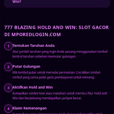
Win?
777 BLAZING HOLD AND WIN: SLOT GACOR
DI MPOREDLOGIN.COM
Tentukan Taruhan Anda
1
Atur jumlah taruhan yang ingin Anda pasang menggunakan tombol
kontrol taruhan sebelum memutar gulungan.
Putar Gulungan
2
Klik tombol putar untuk memulai permainan. Cocokkan simbol-
simbol yang sama pada garis pembayaran untuk menang.
Aktifkan Hold and Win
3
Kumpulkan simbol koin atau matahari untuk memicu fitur Hold and
Win dan berpeluang mendapatkan jackpot besar.
Klaim Kemenangan
4