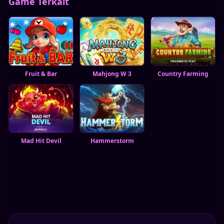
Game Terkait
Fruit & Bar
Mahjong W 3
Country Farming
Mad Hit Devil
Hammerstorm